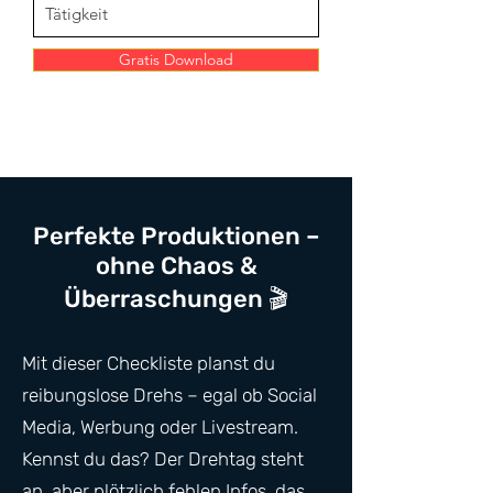
Gratis Download
Perfekte Produktionen –
ohne Chaos &
Überraschungen 🎬
Mit dieser Checkliste planst du
reibungslose Drehs – egal ob Social
Media, Werbung oder Livestream.
Kennst du das? Der Drehtag steht
an, aber plötzlich fehlen Infos, das