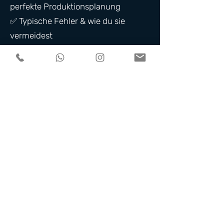
perfekte Produktionsplanung
✅ Typische Fehler & wie du sie
vermeidest
✅ Ablauf & Verantwortlichkeiten –
wer muss wann was liefern?
✅ Technik- & Location-Check – keine
bösen Überraschungen am Set
✅ Zeit- und Budgetplanung, die
wirklich funktioniert
So bekommst du dein
Whitepaper
1️⃣ Mit E-Mail anmelden
2️⃣ Download in deinem Postfach
bestätigen