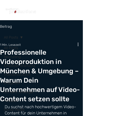
Beitrag
All Posts
1 Min. Lesezeit
All Posts
Professionelle
Recruiting
Videoproduktion in
Employer Branding
München & Umgebung –
Videoproduktion
Warum Dein
Imagefilm
Unternehmen auf Video-
Content Strategie
Content setzen sollte
Podcast
Du suchst nach hochwertigem Video-
Social Media
Content für dein Unternehmen in 