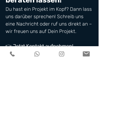
beraten lassen!
Du hast ein Projekt im Kopf? Dann lass 
uns darüber sprechen! Schreib uns 
eine Nachricht oder ruf uns direkt an – 
wir freuen uns auf Dein Projekt.
👉 
Jetzt Kontakt aufnehmen!
#Videoproduktion
#Imagefilm
#SocialMediaAds
#München
#Augsburg
#Ingolstadt
#Germering
#Unternehmensvideo
#RecruitingVideo
#Filmproduktion
Aktuelle Beiträge
Alle ansehen